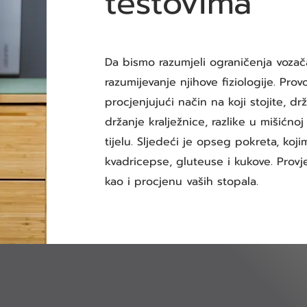
testovima
Da bismo razumjeli ograničenja vozač
razumijevanje njihove fiziologije. Pro
procjenjujući način na koji stojite, dr
držanje kralježnice, razlike u mišićnoj
tijelu. Sljedeći je opseg pokreta, koj
kvadricepse, gluteuse i kukove. Prov
kao i procjenu vaših stopala.