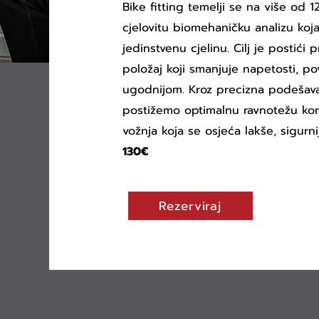
Bike fitting temelji se na više od 1
cjelovitu biomehaničku analizu koja
jedinstvenu cjelinu. Cilj je postići p
položaj koji smanjuje napetosti, po
ugodnijom. Kroz precizna podešavan
postižemo optimalnu ravnotežu komf
vožnja koja se osjeća lakše, sigurn
130€
Rezerviraj