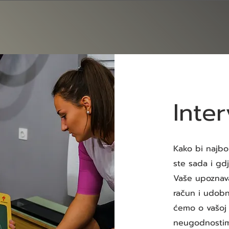
Inter
Kako bi najbol
ste sada i gdje
Vaše upoznava
račun i udobn
ćemo o vašoj p
neugodnostim